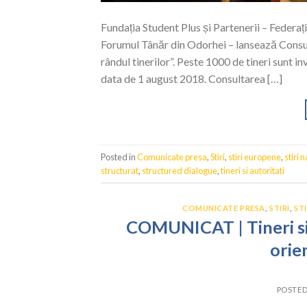
Fundația Student Plus și Partenerii – Feder
Forumul Tânăr din Odorhei – lansează Consul
rândul tinerilor”. Peste 1000 de tineri sunt i
data de 1 august 2018. Consultarea […]
Posted in
Comunicate presa
,
Stiri
,
stiri europene
,
stiri 
structurat
,
structured dialogue
,
tineri si autoritati
COMUNICATE PRESA
,
STIRI
,
ST
COMUNICAT | Tineri si 
orie
POSTE