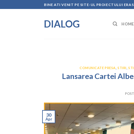
Skip
BINE ATI VENIT PE SITE-UL PROIECTULUI ERA
to
content
DIALOG
HOME
COMUNICATE PRESA
,
STIRI
,
ST
Lansarea Cartei Albe 
POS
30
Apr