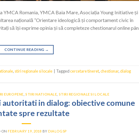
ația YMCA Romania, YMCA Baia Mare, Asociația Young Initiative și
tarea națională ”Orientare ideologică și comportament civic în
nvitați să își exprime opinia și să completeze chestionarul online pân
CONTINUE READING
→
nationale
,
stiri regionale si locale
|
Tagged
cercetare tineret
,
chestionar
,
dialog
IRI EUROPENE
,
STIRI NATIONALE
,
STIRI REGIONALE SI LOCALE
autoritati in dialog: obiective comune
ntate spre rezultate
D ON
FEBRUARY 19, 2018
BY
DIALOGSP