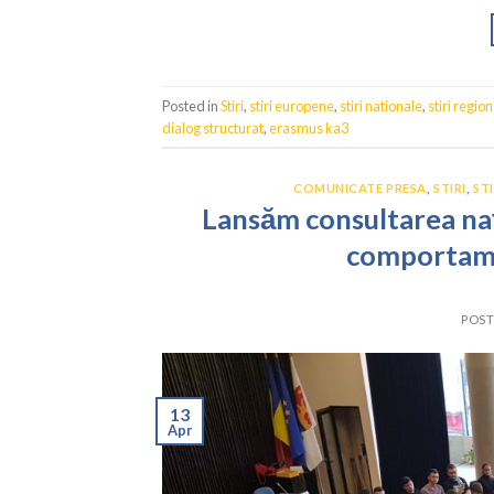
Posted in
Stiri
,
stiri europene
,
stiri nationale
,
stiri region
dialog structurat
,
erasmus ka3
COMUNICATE PRESA
,
STIRI
,
ST
Lansăm consultarea nați
comportamen
POS
13
Apr