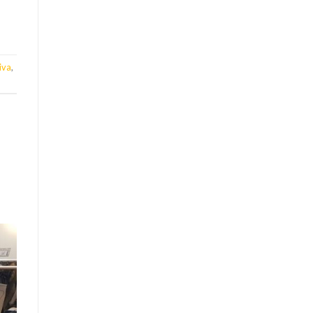
iva
,