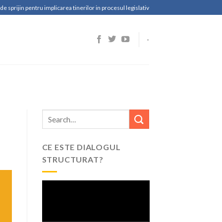
e sprijin pentru implicarea tinerilor in procesul legislativ
-
CE ESTE DIALOGUL
STRUCTURAT?
Video
Player