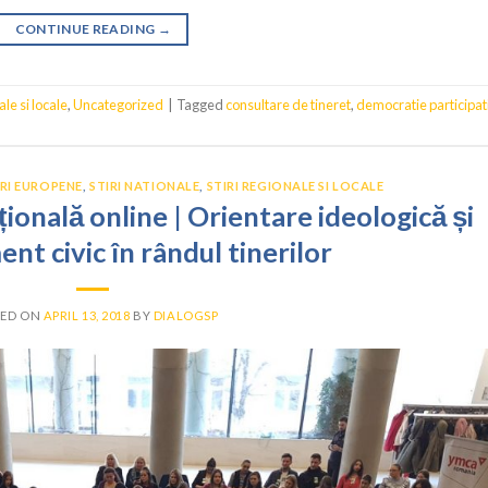
CONTINUE READING
→
ale si locale
,
Uncategorized
|
Tagged
consultare de tineret
,
democratie participat
IRI EUROPENE
,
STIRI NATIONALE
,
STIRI REGIONALE SI LOCALE
onală online | Orientare ideologică și
t civic în rândul tinerilor
TED ON
APRIL 13, 2018
BY
DIALOGSP