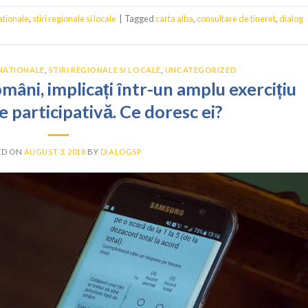
nationale
,
stiri regionale si locale
|
Tagged
carta alba
,
consultare de tineret
,
dialog
 NATIONALE
,
STIRI REGIONALE SI LOCALE
,
UNCATEGORIZED
mâni, implicați într-un amplu exercițiu
 participativă. Ce doresc ei?
ED ON
AUGUST 3, 2018
BY
DIALOGSP