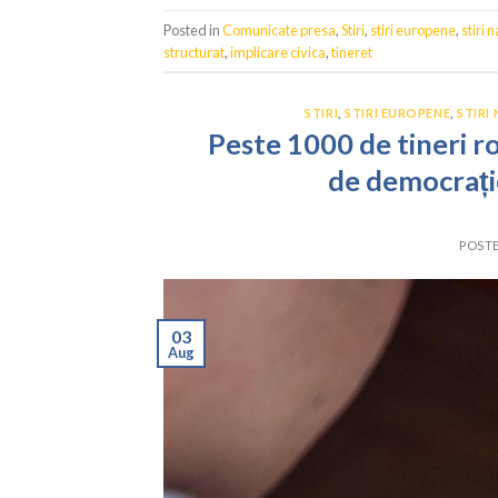
Posted in
Comunicate presa
,
Stiri
,
stiri europene
,
stiri 
structurat
,
implicare civica
,
tineret
STIRI
,
STIRI EUROPENE
,
STIRI
Peste 1000 de tineri ro
de democrație
POST
03
Aug