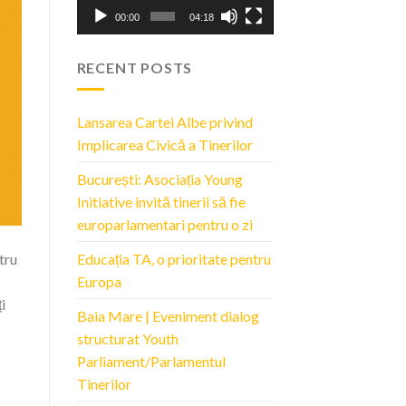
00:00
04:18
RECENT POSTS
Lansarea Cartei Albe privind
Implicarea Civică a Tinerilor
București: Asociația Young
Initiative invită tinerii să fie
europarlamentari pentru o zi
Educația TA, o prioritate pentru
tru
Europa
i
Baia Mare | Eveniment dialog
structurat Youth
Parliament/Parlamentul
Tinerilor